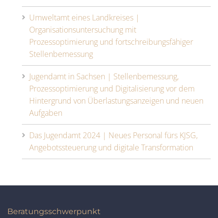
Umweltamt eines Landkreises |
Organisationsuntersuchung mit
Prozessoptimierung und fortschreibungsfähiger
Stellenbemessung
Jugendamt in Sachsen | Stellenbemessung,
Prozessoptimierung und Digitalisierung vor dem
Hintergrund von Überlastungsanzeigen und neuen
Aufgaben
Das Jugendamt 2024 | Neues Personal fürs KJSG,
Angebotssteuerung und digitale Transformation
Beratungsschwerpunkt